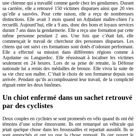
une chienne qui a travaillé comme garde chez les gendarmes. Durant
sa carrière, elle a retrouvé 150 victimes disparues ainsi que 20 vies
qu’elle a sauvées. Pour cette raison, elle a reçu de nombreuses
distinctions. Elle avait 3 mois quand un Adjudant maître-chien l’a
recueilli. Aujourd’hui, elle a 9 ans, donc des bons et loyaux services
durant 7 ans dans la gendarmerie. Elle a reçu une formation par cette
même personne pendant 2 ans. Une fois que c’était fait, elle
commençait le travail de chercheur des personnes disparues. Les
chiens qui ont suivi ces formations sont dotés d’odorant performant.
Elle a effectué sa mission dans différentes régions comme à
Aquitaine ou Languedoc. Elle réussissait à localiser les victimes
seulement en 24 heures. Lors de sa prise de retraite, la Défense
nationale lui a remis des médailles de bronze. Elle vivra la suite de
sa vie chez son maître. C’était le choix de son formateur depuis son
arrivée. Pendant qu’ils accomplissaient leur travail, de la complicité
régnait entre les deux binômes.
Un chiot enfermé dans un sachet retrouvé
par des cyclistes
Deux couples en cyclistes se sont promenés en vélo quand ils ont été
témoins d’une scène émouvante. Ils ont remarqué un véhicule qui
jetait quelque chose dans les broussailles et repartait aussitôt. Ils se
sont approchés et ont vu que la chose remuait. Ils ont ouvert le