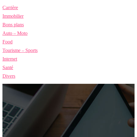
Carrière
Immobilier
Bons plans
Auto – Moto
Food
Tourisme – Sports
Internet
Santé
Divers