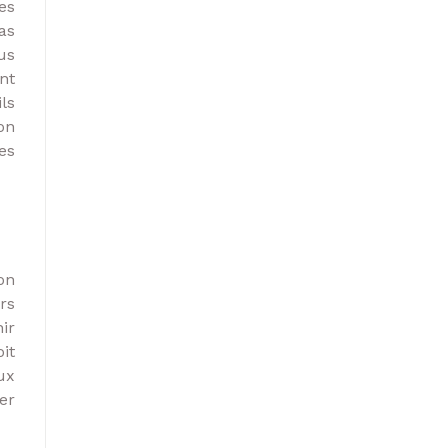
es
as
us
nt
ls
on
es
on
rs
ir
it
ux
er