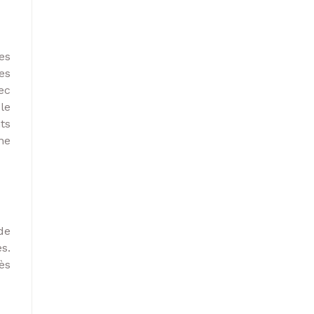
es
es
ec
le
ts
ne
de
es.
ès