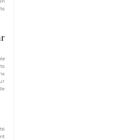
en
ts
ar
ée
ts
ns
ur
de
ité
nt