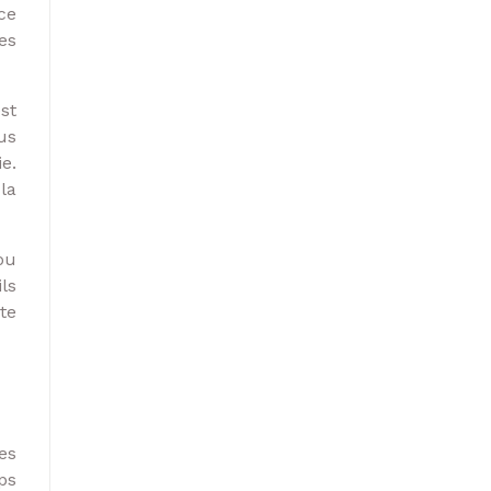
ce
es
st
us
e.
la
ou
ls
te
es
ps