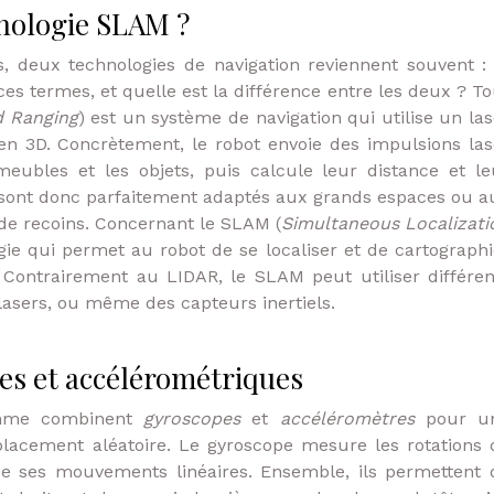
nologie SLAM ?
, deux technologies de navigation reviennent souvent : 
ces termes, et quelle est la différence entre les deux ? To
d Ranging
) est un système de navigation qui utilise un las
 en 3D. Concrètement, le robot envoie des impulsions las
eubles et les objets, puis calcule leur distance et le
R sont donc parfaitement adaptés aux grands espaces ou a
de recoins. Concernant le SLAM (
Simultaneous Localizati
logie qui permet au robot de se localiser et de cartographi
ontrairement au LIDAR, le SLAM peut utiliser différen
lasers, ou même des capteurs inertiels.
es et accélérométriques
amme combinent
gyroscopes
et
accéléromètres
pour u
placement aléatoire. Le gyroscope mesure les rotations 
alue ses mouvements linéaires. Ensemble, ils permettent 