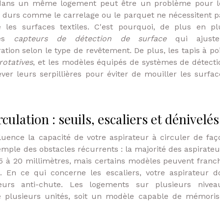
l dans un même logement peut être un problème pour l
ols durs comme le carrelage ou le parquet ne nécessitent p
es surfaces textiles. C'est pourquoi, de plus en pl
des
capteurs de détection de surface
qui ajuste
ion selon le type de revêtement. De plus, les tapis à poi
rotatives
, et les modèles équipés de systèmes de détecti
er leurs serpillières pour éviter de mouiller les surfac
culation : seuils, escaliers et dénivelés
luence la capacité de votre aspirateur à circuler de faç
xemple des obstacles récurrents : la majorité des aspirateu
5 à 20 millimètres, mais certains modèles peuvent franch
. En ce qui concerne les escaliers, votre aspirateur do
urs anti-chute. Les logements sur plusieurs nivea
 de plusieurs unités, soit un modèle capable de mémoris