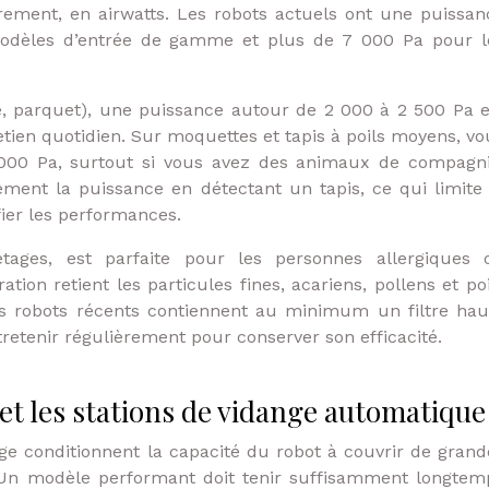
rement, en airwatts. Les robots actuels ont une puissan
odèles d’entrée de gamme et plus de 7 000 Pa pour l
fié, parquet), une puissance autour de 2 000 à 2 500 Pa e
tien quotidien. Sur moquettes et tapis à poils moyens, vo
00 Pa, surtout si vous avez des animaux de compagni
ment la puissance en détectant un tapis, ce qui limite 
ier les performances.
étages, est parfaite pour les personnes allergiques 
tion retient les particules fines, acariens, pollens et poi
rs robots récents contiennent au minimum un filtre hau
entretenir régulièrement pour conserver son efficacité.
et les stations de vidange automatique
rge conditionnent la capacité du robot à couvrir de grand
 Un modèle performant doit tenir suffisamment longtem