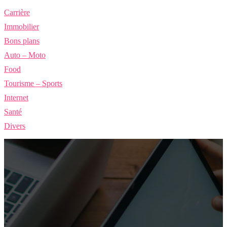
Carrière
Immobilier
Bons plans
Auto – Moto
Food
Tourisme – Sports
Internet
Santé
Divers