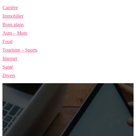
Carrière
Immobilier
Bons plans
Auto – Moto
Food
Tourisme – Sports
Internet
Santé
Divers