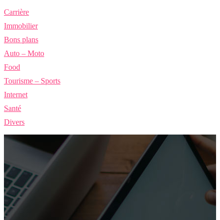
Carrière
Immobilier
Bons plans
Auto – Moto
Food
Tourisme – Sports
Internet
Santé
Divers