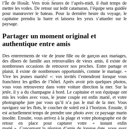
l’île de Houât. Vers trois heures de l’après-midi, il était temps de
mettre les voiles. De retour sur ledit catamaran, l’équipe sera guidée
pour manœuvrer le bateau. Pour la dernière heure du voyage, le
capitaine prendra la barre et laissera les yeux s’attarder sur le
paysage.
Partager un moment original et
authentique entre amis
Des enterrements de vie de jeune fille ou de garçon aux mariages,
des dîners de famille aux retrouvailles de vieux amis, il existe de
nombreuses occasions de retrouver nos proches. Entre partage et
plaisir, il existe de nombreuses opportunités, comme le mariage. «
Vive les jeunes mariés! »: vos invités l’entendront lorsque vous
franchirez les grilles de l’hôtel. Après avoir pris quelques photos,
vous vous retrouverez dans votre voiture direction la mer. Sur la
jetée, il y a du champagne à bord. Le capitaine et son équipage ont
mis les voiles avec vous, le jeune couple est enfin marié, et votre
photographe jure par vous qu’il n’a pas le mal de la mer. Vous
naviguez sur les flots, le coucher de soleil est à l’horizon. Ensuite, il
est actuellement temps de prendre une photo avec ce paysage marin
insolite. Ensuite, vous arrivez à la plage et votre photographe est de
retour en place pour capturer votre « instant enfin
marié ». Concernant la réunion d’amis de longue date, vous avez