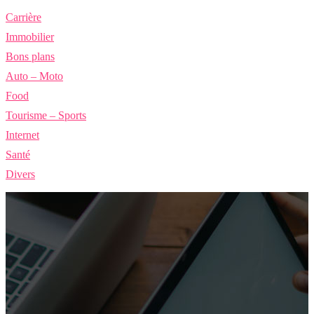
Carrière
Immobilier
Bons plans
Auto – Moto
Food
Tourisme – Sports
Internet
Santé
Divers