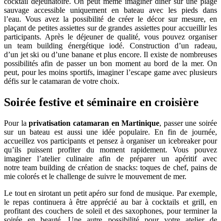
cocktail déjeunatoire. On peut même imaginer dîner sur une plage
sauvage accessible uniquement en bateau avec les pieds dans
l’eau. Vous avez la possibilité de créer le décor sur mesure, en
plaçant de petites assiettes sur de grandes assiettes pour accueillir les
participants. Après le déjeuner de qualité, vous pouvez organiser
un team building énergétique iodé. Construction d’un radeau,
d’un jet ski ou d’une banane et plus encore. Il existe de nombreuses
possibilités afin de passer un bon moment au bord de la mer. On
peut, pour les moins sportifs, imaginer l’escape game avec plusieurs
défis sur le catamaran de votre choix.
Soirée festive et séminaire en croisière
Pour la
privatisation catamaran en Martinique
, passer une soirée
sur un bateau est aussi une idée populaire. En fin de journée,
accueillez vos participants et pensez à organiser un icebreaker pour
qu’ils puissent profiter du moment rapidement. Vous pouvez
imaginer l’atelier culinaire afin de préparer un apéritif avec
notre team building de création de snacks: toques de chef, pains de
mie colorés et le challenge de suivre le mouvement de mer.
Le tout en sirotant un petit apéro sur fond de musique. Par exemple,
le repas continuera à être apprécié au bar à cocktails et grill, en
profitant des couchers de soleil et des saxophones, pour terminer la
soirée en beauté. Une autre possibilité pour votre atelier de