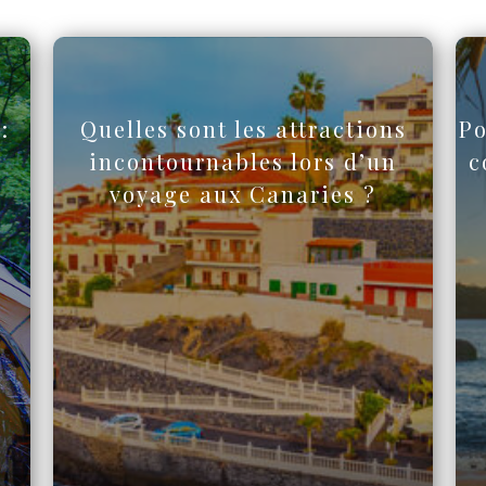
:
Quelles sont les attractions
Po
incontournables lors d’un
c
voyage aux Canaries ?