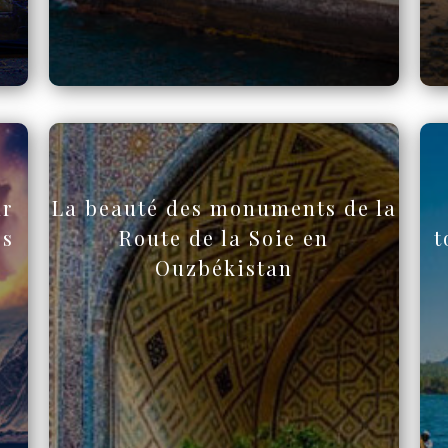
ur
La beauté des monuments de la
es
Route de la Soie en
t
Ouzbékistan