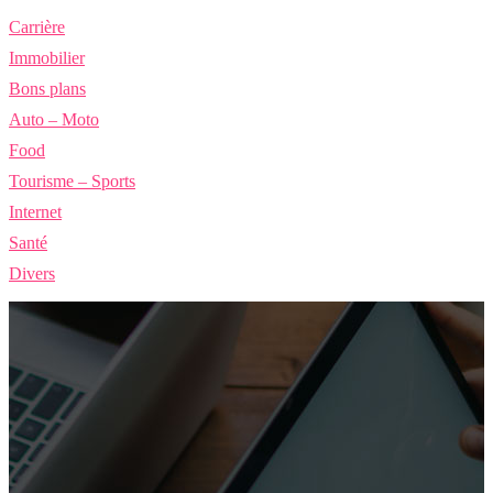
Carrière
Immobilier
Bons plans
Auto – Moto
Food
Tourisme – Sports
Internet
Santé
Divers