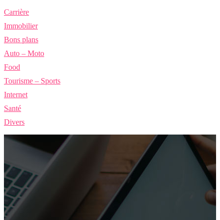
Carrière
Immobilier
Bons plans
Auto – Moto
Food
Tourisme – Sports
Internet
Santé
Divers