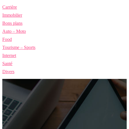
Carrière
Immobilier
Bons plans
Auto – Moto
Food
Tourisme – Sports
Internet
Santé
Divers