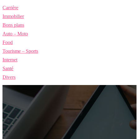
Carrière
Immobilier
Bons plans
Auto – Moto
Food
Tourisme – Sports
Internet
Santé
Divers