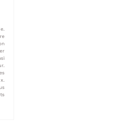
e.
re
on
er
si
r.
es
x.
us
ts