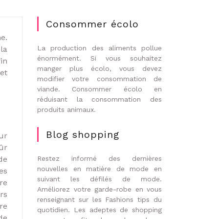
Consommer écolo
e.
La production des aliments pollue
la
énormément. Si vous souhaitez
in
manger plus écolo, vous devez
et
modifier votre consommation de
viande. Consommer écolo en
réduisant la consommation des
produits animaux.
Blog shopping
ur
ûr
de
Restez informé des dernières
nouvelles en matière de mode en
es
suivant les défilés de mode.
re
Améliorez votre garde-robe en vous
rs
renseignant sur les Fashions tips du
re
quotidien. Les adeptes de shopping
de