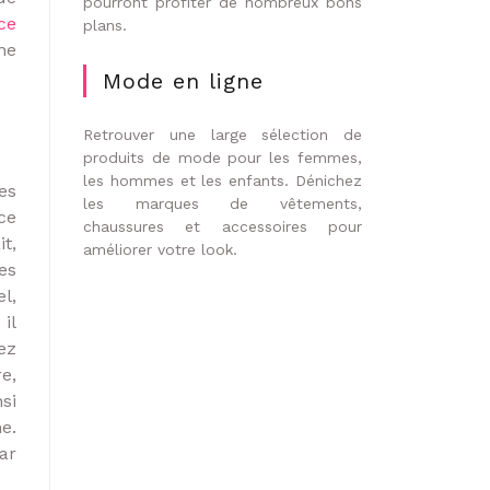
pourront profiter de nombreux bons
ce
plans.
ne
Mode en ligne
Retrouver une large sélection de
produits de mode pour les femmes,
les hommes et les enfants. Dénichez
es
les marques de vêtements,
ce
chaussures et accessoires pour
t,
améliorer votre look.
es
l,
il
ez
e,
nsi
e.
ar